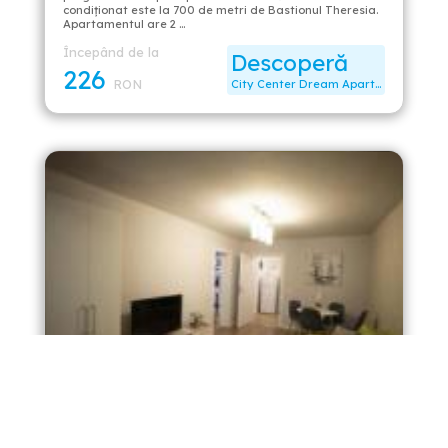
condiționat este la 700 de metri de Bastionul Theresia.
Apartamentul are 2 …
Începând de la
Descoperă
226
RON
City Center Dream Apartment
SMP apartment 3