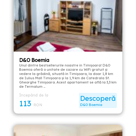
D&O Boemia
Unul dintre bestsellerurile noastre în Timișoara! D&O
Boemia oferă o unitate de cazare cu WiFi gratuit și
vedere la grădină, situată în Timișoara, la doar 1,8 km
de Iulius Mall Timișoara și la 1,9 km de Catedrala Sf.
Gheorghe Timișoara. Acest apartament se află la 3,3 km
de Termalum …
Începând de la
Descoperă
113
RON
D&O Boemia