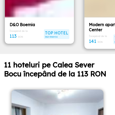
D&O Boemia
Modern apart
Center
Începând de la
TOP HOTEL
113
Începând de la
RON
D&O Boemia
141
RON
11 hoteluri pe Calea Sever
Bocu începând de la 113 RON